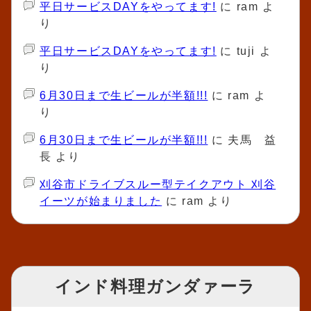
平日サービスDAYをやってます!
に
ram
よ
り
平日サービスDAYをやってます!
に
tuji
よ
り
6月30日まで生ビールが半額!!!
に
ram
よ
り
6月30日まで生ビールが半額!!!
に
夫馬 益
長
より
刈谷市ドライブスルー型テイクアウト 刈谷
イーツが始まりました
に
ram
より
インド料理ガンダァーラ