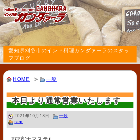
愛知県刈谷市のインド料理ガンダァーラのスタッ
フブログ
HOME
一般
本日より通常営業いたします
2021年10月18日
一般
ram
नमस्ते(ナマステ)!