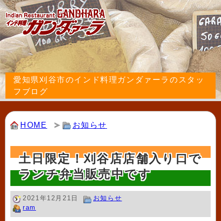
愛知県刈谷市のインド料理ガンダァーラのスタッ
フブログ
HOME
お知らせ
土日限定！刈谷店店舗入り口で
ランチ弁当販売中です
2021年12月21日
お知らせ
ram