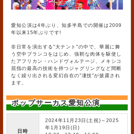
愛知公演は4年ぶり、知多半島での開催は2009
年以来15年ぶりです!
非日常を演出する”大テント”の中で、華麗に舞
う空中ブランコをはじめ、強靭な肉体を駆使し
たアフリカン・ハンドヴォルテージ、メキシコ
屈指の最高の技術を持つジャグリングなど間断
なく繰り出される変幻自在の”凄技”が披露され
ます。
ポップサーカス愛知公演
2024年11月23日(土祝)～2025
年1月19日(日)
日時