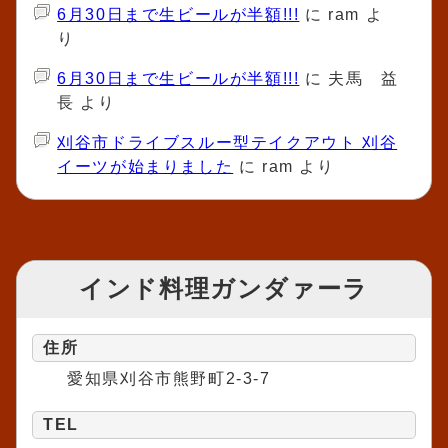
6月30日まで生ビールが半額!!!
に
ram
よ
り
6月30日まで生ビールが半額!!!
に
夫馬 益
長
より
刈谷市ドライブスルー型テイクアウト 刈谷
イーツが始まりました
に
ram
より
インド料理ガンダァーラ
住所
愛知県刈谷市熊野町2-3-7
TEL