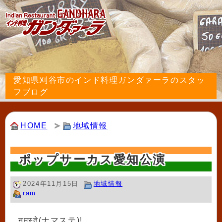
愛知県刈谷市のインド料理ガンダァーラのスタッ
フブログ
HOME
地域情報
ポップサーカス愛知公演
2024年11月15日
地域情報
ram
नमस्ते(ナマステ)!