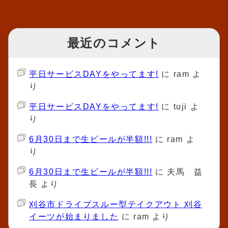
最近のコメント
平日サービスDAYをやってます!
に
ram
よ
り
平日サービスDAYをやってます!
に
tuji
よ
り
6月30日まで生ビールが半額!!!
に
ram
よ
り
6月30日まで生ビールが半額!!!
に
夫馬 益
長
より
刈谷市ドライブスルー型テイクアウト 刈谷
イーツが始まりました
に
ram
より