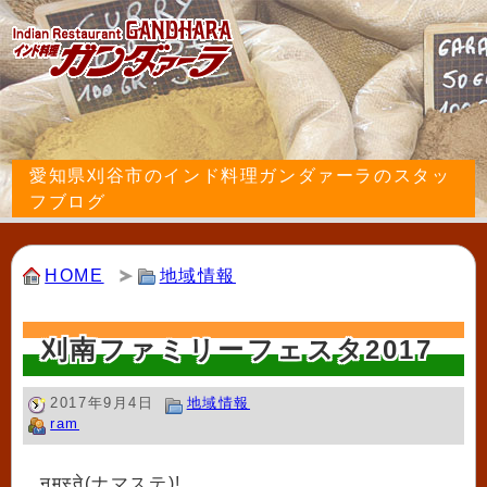
愛知県刈谷市のインド料理ガンダァーラのスタッ
フブログ
HOME
地域情報
刈南ファミリーフェスタ2017
2017年9月4日
地域情報
ram
नमस्ते(ナマステ)!