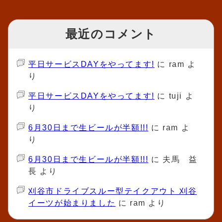
最近のコメント
平日サービスDAYをやってます!
に
ram
よ
り
平日サービスDAYをやってます!
に
tuji
よ
り
6月30日まで生ビールが半額!!!
に
ram
よ
り
6月30日まで生ビールが半額!!!
に
夫馬 益
長
より
刈谷市ドライブスルー型テイクアウト 刈谷
イーツが始まりました
に
ram
より